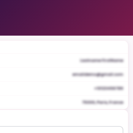
Lastname FirstName
emaildemo@gmail.com
+10123456789
75000, Paris, France