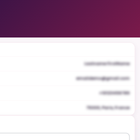
Lastname FirstName
emaildemo@gmail.com
+10123456789
75000, Paris, France