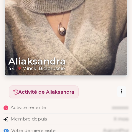
Aliaksandra
44
Minsk, Biélorussie
Activité de Aliaksandra
Activité récente
xxxxxxx
Membre depuis
X mois
Votre dernière visite
Aujourd'hui