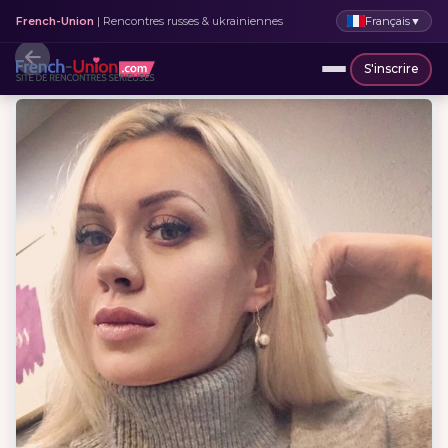
Français
▼
French-Union
| Rencontres russes & ukrainiennes
S'inscrire