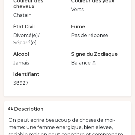
Couleur des
Couleur des yeux
cheveux
Verts
Chatain
État Civil
Fume
Divorcé(e)/
Pas de réponse
Séparé(e)
Alcool
Signe du Zodiaque
Jamais
Balance ♎️
Identifiant
38927
Description
On peut ecrire beaucoup de choses de moi-
meme: une femme energique, bien elevee,
sociable mais on peut connaitre et comprendre