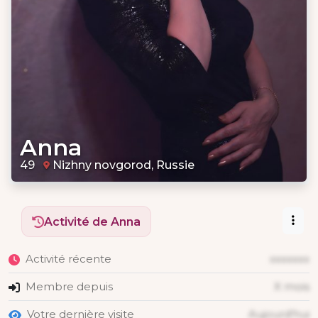
Anna
49
Nizhny novgorod, Russie
Activité de Anna
Activité récente
xxxxxxx
Membre depuis
X mois
Votre dernière visite
Aujourd'hui