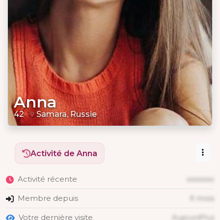
Anna
42
Samara, Russie
Activité de Anna
Activité récente
xxxxxxx
Membre depuis
X mois
Votre dernière visite
Aujourd'hui