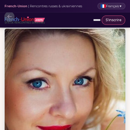
Français
▼
French-Union
| Rencontres russes & ukrainiennes
S'inscrire