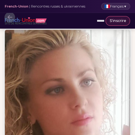
Français
▼
French-Union
| Rencontres russes & ukrainiennes
S'inscrire