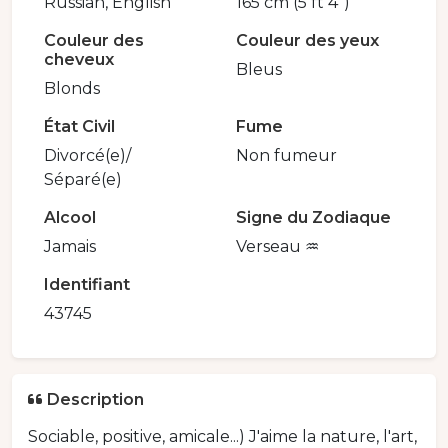
Russian, English
165 cm (5 ft 4")
Couleur des
Couleur des yeux
cheveux
Bleus
Blonds
État Civil
Fume
Divorcé(e)/
Non fumeur
Séparé(e)
Alcool
Signe du Zodiaque
Jamais
Verseau ♒️
Identifiant
43745
Description
Sociable, positive, amicale...) J'aime la nature, l'art,