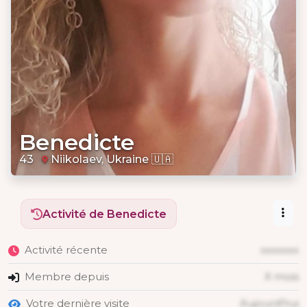
Benedicte
43
Niikolaev, Ukraine 🇺🇦
Activité de Benedicte
Activité récente
xxxxxxx
Membre depuis
X mois
Votre dernière visite
Aujourd'hui