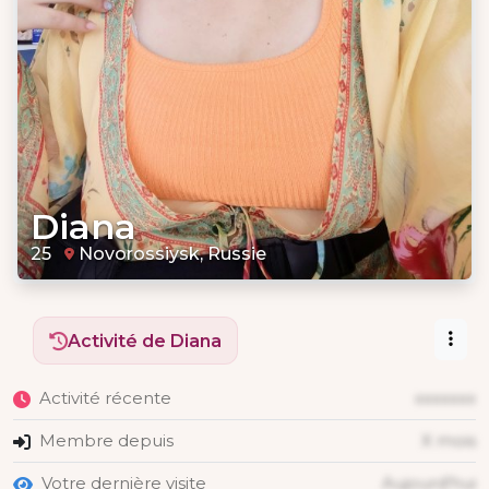
Diana
25
Novorossiysk, Russie
Activité de Diana
Activité récente
xxxxxxx
Membre depuis
X mois
Votre dernière visite
Aujourd'hui