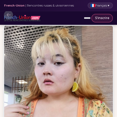
Français
▼
French-Union
| Rencontres russes & ukrainiennes
S'inscrire