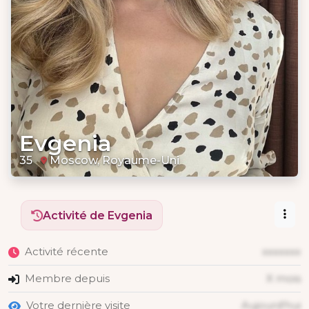
Evgenia
35
Moscow, Royaume-Uni
Activité de Evgenia
Activité récente
xxxxxxx
Membre depuis
X mois
Votre dernière visite
Aujourd'hui