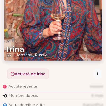
Irina
55
Moscow, Russie
Activité de Irina
Activité récente
xxxxxxx
Membre depuis
X mois
Votre dernière visite
Aujourd'hui