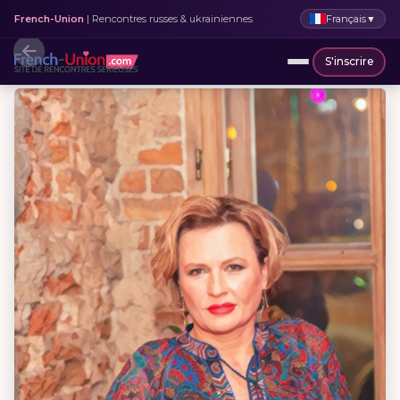
Français
▼
French-Union
| Rencontres russes & ukrainiennes
S'inscrire