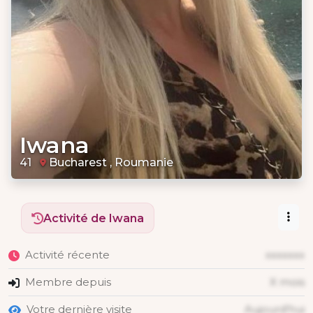
Iwana
41
Bucharest , Roumanie
Activité de Iwana
Activité récente
xxxxxxx
Membre depuis
X mois
Votre dernière visite
Aujourd'hui