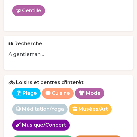
🤝 Gentille
Recherche
A gentleman…
Loisirs et centres d'interêt
Plage
Cuisine
Mode
Méditation/Yoga
Musées/Art
Musique/Concert