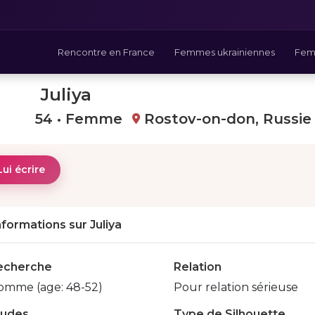
Rencontre en France
Femmes ukrainiennes
Fem
Juliya
54 • Femme
Rostov-on-don, Russie
Lui écrire
nformations sur Juliya
echerche
Relation
omme (age: 48-52)
Pour relation sérieuse
tudes
Type de Silhouette