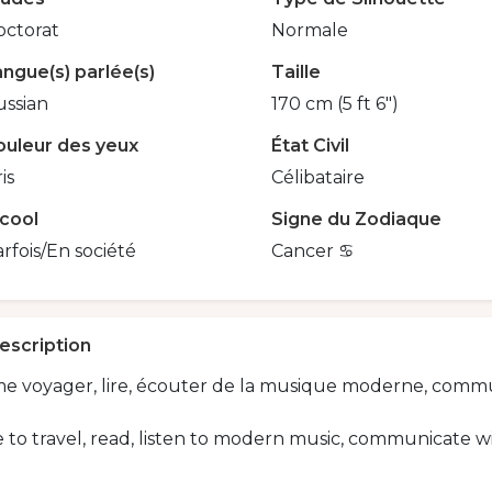
octorat
Normale
ngue(s) parlée(s)
Taille
ussian
170 cm (5 ft 6")
ouleur des yeux
État Civil
is
Célibataire
lcool
Signe du Zodiaque
rfois/En société
Cancer ♋️
escription
ime voyager, lire, écouter de la musique moderne, comm
ke to travel, read, listen to modern music, communicate wi