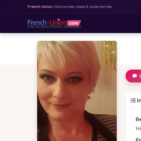
French-Union
| Rencontres russes & ukrainiennes
I
R
H
É