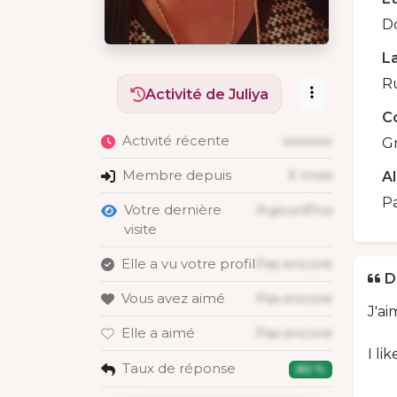
D
La
R
Activité de Juliya
C
Activité récente
xxxxxxx
Gr
Membre depuis
X mois
A
Pa
Votre dernière
Aujourd'hui
visite
Elle a vu votre profil
Pas encore
D
Vous avez aimé
Pas encore
J'a
Elle a aimé
Pas encore
I li
Taux de réponse
80 %