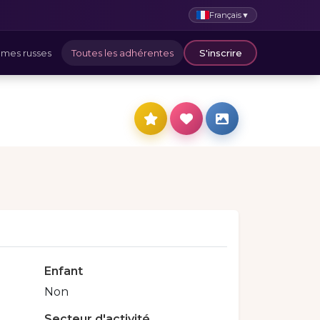
Français
▼
mes russes
Toutes les adhérentes
S'inscrire
Enfant
Non
Secteur d'activité