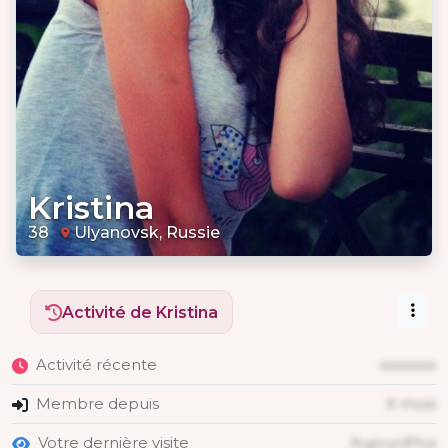
Kristina
38
Ulyanovsk, Russie
Activité de Kristina
Activité récente
xxxxxxx
Membre depuis
X mois
Votre dernière visite
Aujourd'hui