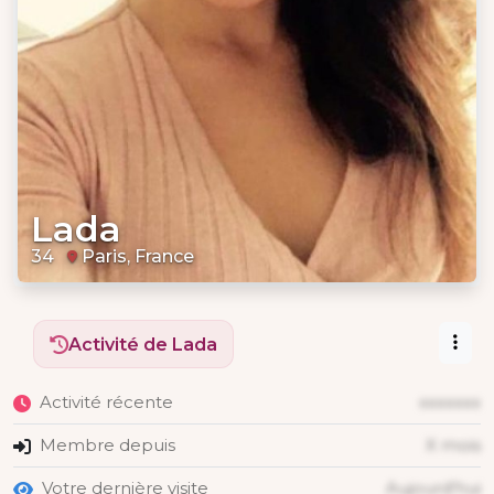
Lada
34
Paris, France
Activité de Lada
Activité récente
xxxxxxx
Membre depuis
X mois
Votre dernière visite
Aujourd'hui