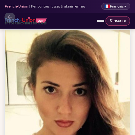
Français
▼
French-Union
| Rencontres russes & ukrainiennes
S'inscrire