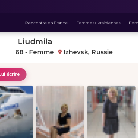
Rencontre en France
Femmes ukrainiennes
Fem
Liudmila
68 • Femme
Izhevsk, Russie
Lui écrire