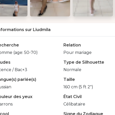
nformations sur Liudmila
echerche
Relation
omme (age: 50-70)
Pour mariage
tudes
Type de Silhouette
cence / Bac+3
Normale
ngue(s) parlée(s)
Taille
ussian
160 cm (5 ft 2")
ouleur des yeux
État Civil
arrons
Célibataire
lcool
Signe du Zodiaque