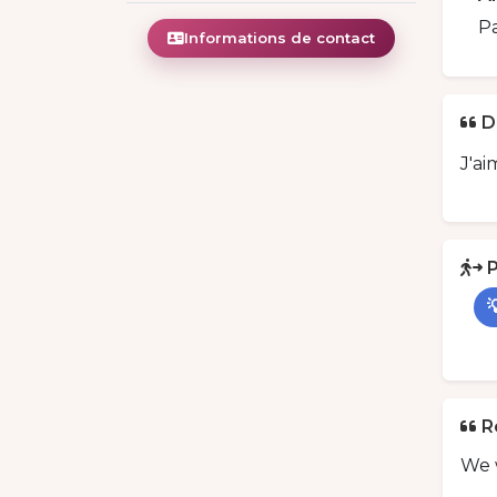
Pa
Informations de contact
D
J'ai
P

R
We 