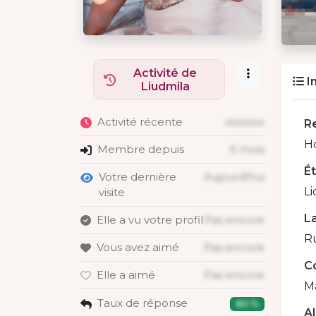
Activité de
I
Liudmila
Activité récente
xxxxxxx
R
H
Membre depuis
X mois
É
Votre dernière
Aujourd'hui
Li
visite
La
Elle a vu votre profil
Pas encore
R
Vous avez aimé
Pas encore
C
Elle a aimé
Pas encore
M
Taux de réponse
80 %
A