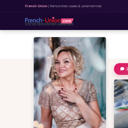
French-Union
| Rencontres russes & ukrainiennes