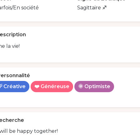
rfois/En société
Sagittaire ♐️
escription
me la vie!
ersonnalité
 Créative
❤️ Généreuse
🌞 Optimiste
echerche
will be happy together!