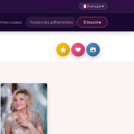
Français
▼
mes russes
Toutes les adhérentes
S'inscrire