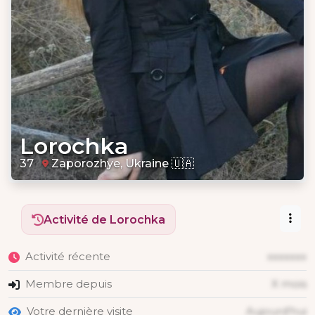
Lorochka
37
Zaporozhye, Ukraine 🇺🇦
Activité de Lorochka
Activité récente
xxxxxxx
Membre depuis
X mois
Votre dernière visite
Aujourd'hui