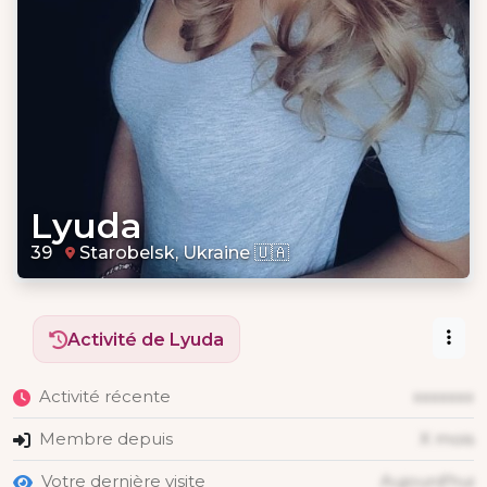
Lyuda
39
Starobelsk, Ukraine 🇺🇦
Activité de Lyuda
Activité récente
xxxxxxx
Membre depuis
X mois
Votre dernière visite
Aujourd'hui