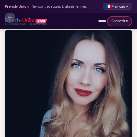
Français
▼
French-Union
| Rencontres russes & ukrainiennes
S'inscrire