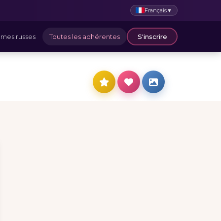
Français
▼
mes russes
Toutes les adhérentes
S'inscrire