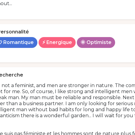
out...
ersonnalité
💘 Romantique
⚡ Energique
🌞 Optimiste
echerche
m not a feminist, and men are stronger in nature. The 
ot for me. So, of course, I like strong and intelligent men 
ak man. My man must be reliable and responsible. Next t
er than a business partner. I am only looking for serious r
elligent man without bad habits for long and happy lif
nticism there is a wonderful garden... I will wait for you
e suis pas féministe et les hommes sont de nature plus