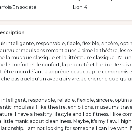
rfois/En société
Lion ♌️
escription
uis intelligente, responsable, fiable, flexible, sincère, opti
urvu d'impulsions romantiques. J'aime le théâtre, les exp
me la musique classique et la littérature classique. J'ai un 
me le confort et le confort, la propreté et l'ordre. Je su
-être mon défaut. J'apprécie beaucoup le compromis et 
che pas quelqu'un avec qui vivre. Je cherche quelqu'un s
 intelligent, responsible, reliable, flexible, sincere, optimi
ntic impulses. I like theatre, exhibitions, museums, travels
rature. I have a healthy lifestyle and I do fitness. I like c
a little manic about cleanliness. Maybe, it's my flaw. I
elationship. I am not looking for someone I can live with. 