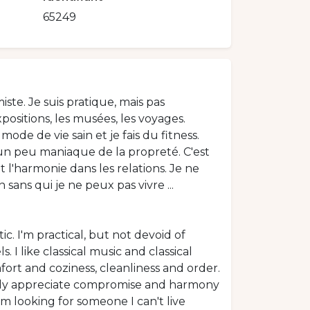
65249
miste. Je suis pratique, mais pas
ositions, les musées, les voyages.
mode de vie sain et je fais du fitness.
is un peu maniaque de la propreté. C'est
l'harmonie dans les relations. Je ne
ans qui je ne peux pas vivre ...
stic. I'm practical, but not devoid of
. I like classical music and classical
omfort and coziness, cleanliness and order.
 highly appreciate compromise and harmony
I'm looking for someone I can't live