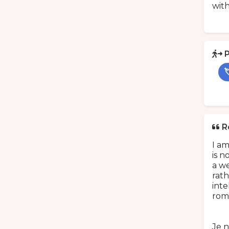
with
P
R
I a
is n
a we
rath
int
roma
Je n