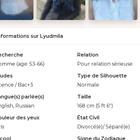
nformations sur Lyudmila
echerche
Relation
omme (age: 53-66)
Pour relation sérieuse
tudes
Type de Silhouette
cence / Bac+3
Normale
ngue(s) parlée(s)
Taille
glish, Russian
168 cm (5 ft 6")
ouleur des yeux
État Civil
is
Divorcé(e)/ Séparé(e)
lcool
Signe du Zodiaque