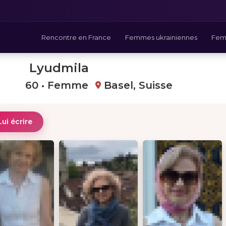
Rencontre en France
Femmes ukrainiennes
Fem
Lyudmila
60 • Femme
Basel, Suisse
Lui écrire