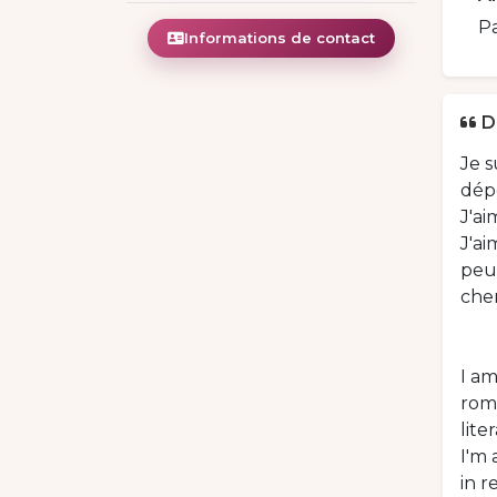
Pa
Informations de contact
D
Je s
dépo
J'ai
J'ai
peut
cher
I am
roma
lite
I'm 
in r