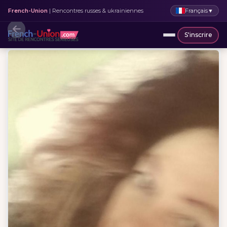
Français
▼
French-Union
| Rencontres russes & ukrainiennes
S'inscrire