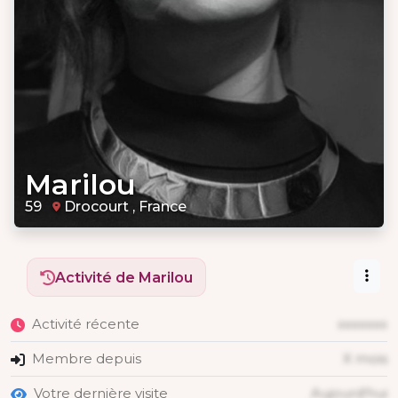
Marilou
59
Drocourt , France
Activité de Marilou
Activité récente
xxxxxxx
Membre depuis
X mois
Votre dernière visite
Aujourd'hui