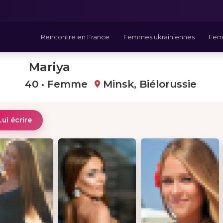
Rencontre en France
Femmes ukrainiennes
Fem
Mariya
40 • Femme
Minsk, Biélorussie
Lui écrire