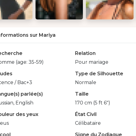
nformations sur Mariya
echerche
Relation
omme (age: 35-59)
Pour mariage
tudes
Type de Silhouette
cence / Bac+3
Normale
ngue(s) parlée(s)
Taille
ssian, English
170 cm (5 ft 6")
ouleur des yeux
État Civil
leus
Célibataire
lcool
Signe du Zodiaque