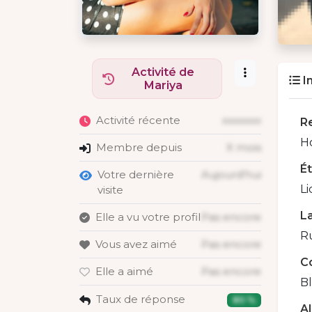
Activité de
I
Mariya
Activité récente
xxxxxxx
R
H
Membre depuis
X mois
É
Votre dernière
Aujourd'hui
Li
visite
La
Elle a vu votre profil
Pas encore
Ru
Vous avez aimé
Pas encore
C
Elle a aimé
Pas encore
B
Taux de réponse
80 %
A