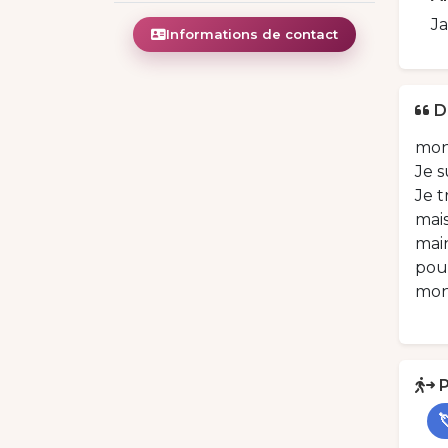
J
Informations de contact
D
mon
Je s
Je t
mais
mai
pour
mon
P