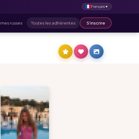
Français
▼
mes russes
Toutes les adhérentes
S'inscrire