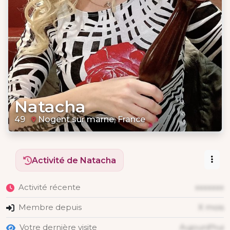
Natacha
49
Nogent sur marne, France
Activité de Natacha
Activité récente
xxxxxxx
Membre depuis
X mois
Votre dernière visite
Aujourd'hui