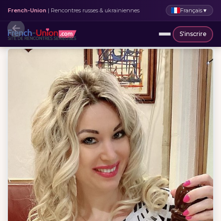
Français
▼
French-Union
| Rencontres russes & ukrainiennes
S'inscrire