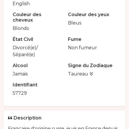
English
Couleur des
Couleur des yeux
cheveux
Bleus
Blonds
État Civil
Fume
Divorcé(e)/
Non fumeur
Séparé(e)
Alcool
Signe du Zodiaque
Jamais
Taureau ♉️
Identifiant
57729
Description
Française d'origine russe, je vis en France depuis