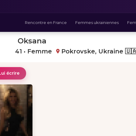
Rencontre en France
Femmes ukrainiennes
Fem
Oksana
41 • Femme
Pokrovske, Ukraine 🇺
Lui écrire