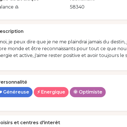
lance ♎️
58340
escription
oi, je peux dire que je ne me plaindrai jamais du destin,
pre monde et être reconnaissants pour tout ce que nous
ergie et active, j'aime rester positive et avoir toujours le 
ersonnalité
❤️ Généreuse
⚡ Energique
🌞 Optimiste
oisirs et centres d'interêt