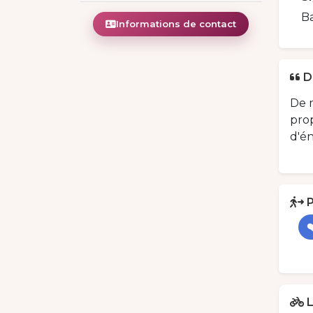
Ba
Informations de contact
D
De m
pro
d'én
P
L