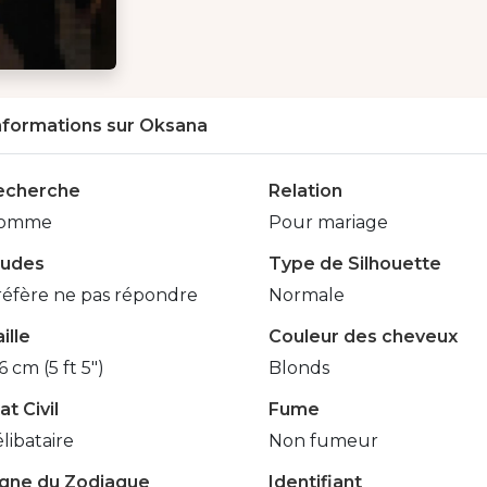
nformations sur Oksana
echerche
Relation
omme
Pour mariage
tudes
Type de Silhouette
réfère ne pas répondre
Normale
ille
Couleur des cheveux
6 cm (5 ft 5")
Blonds
at Civil
Fume
libataire
Non fumeur
igne du Zodiaque
Identifiant