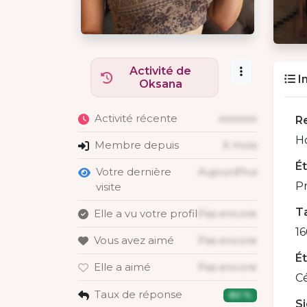
Activité de
I
Oksana
Activité récente
xxxxxxx
R
H
Membre depuis
X mois
É
Votre dernière
Aujourd'hui
P
visite
Ta
Elle a vu votre profil
Pas encore
16
Vous avez aimé
Pas encore
Ét
Elle a aimé
Pas encore
Cé
Taux de réponse
80 %
S