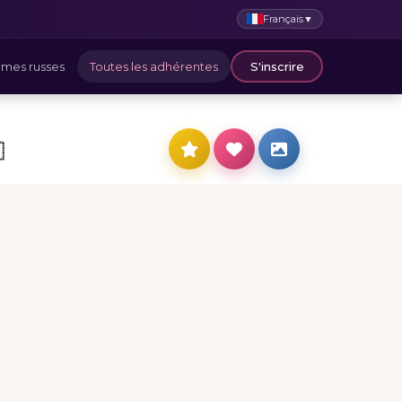
Français
▼
mes russes
Toutes les adhérentes
S'inscrire
