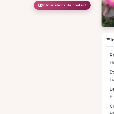
Informations de contact
I
R
H
É
Li
La
En
C
B