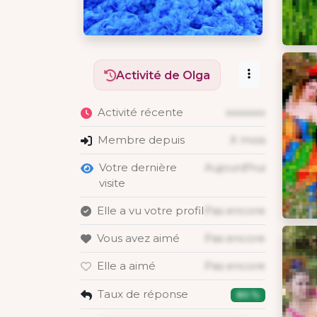
Activité de Olga
Activité récente
xxxxxxx
Membre depuis
X mois
Votre dernière
Aujourd'hui
visite
Elle a vu votre profil
Pas encore
Vous avez aimé
Pas encore
Elle a aimé
Pas encore
Taux de réponse
80 %