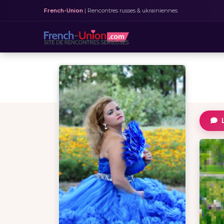
French-Union
| Rencontres russes & ukrainiennes