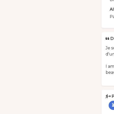
A
Pa
D
Je s
d'un
I am
beau
P
⏳