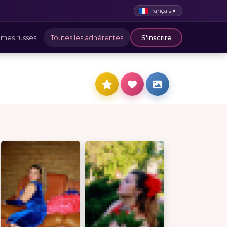
Français
▼
mes russes
Toutes les adhérentes
S'inscrire