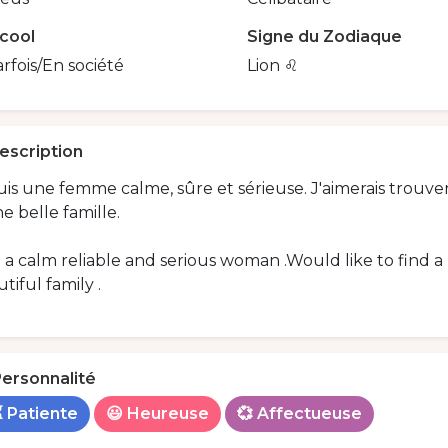
lcool
Signe du Zodiaque
rfois/En société
Lion ♌️
escription
uis une femme calme, sûre et sérieuse. J'aimerais trou
e belle famille.
 a calm reliable and serious woman .Would like to find a
tiful family .
ersonnalité
 Patiente
😃 Heureuse
💞 Affectueuse