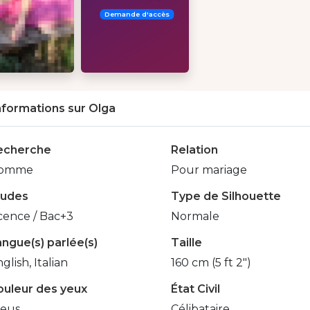
Demande d'accès
nformations sur Olga
echerche
Relation
omme
Pour mariage
tudes
Type de Silhouette
cence / Bac+3
Normale
ngue(s) parlée(s)
Taille
glish, Italian
160 cm (5 ft 2")
ouleur des yeux
État Civil
leus
Célibataire