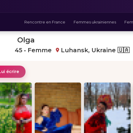
Rencontre en France
Femmes ukrainiennes
Fem
Olga
45 • Femme
Luhansk, Ukraine 🇺🇦
Lui écrire