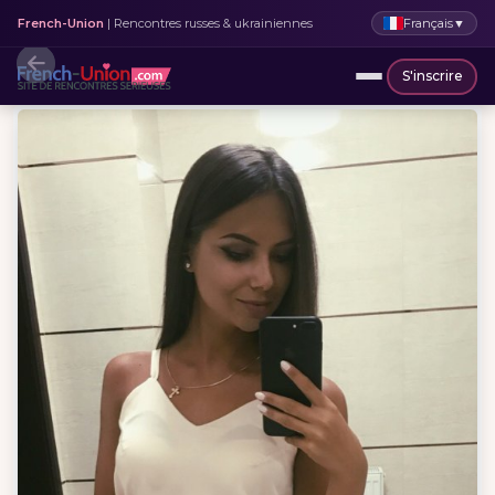
Français
▼
French-Union
| Rencontres russes & ukrainiennes
S'inscrire