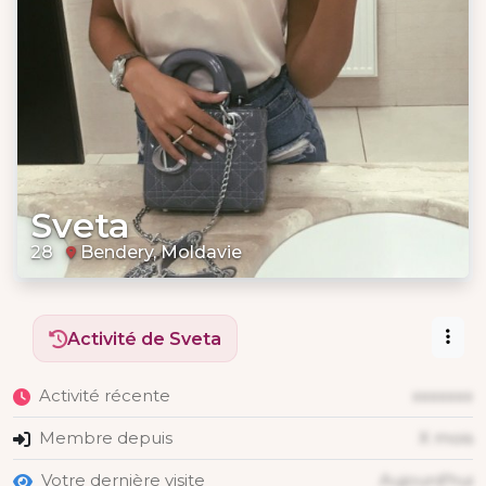
Sveta
28
Bendery, Moldavie
Activité de Sveta
Activité récente
xxxxxxx
Membre depuis
X mois
Votre dernière visite
Aujourd'hui