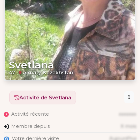
Svetlana
47
Almaty, Kazakhstan
Activité de Svetlana
Activité récente
xxxxxxx
Membre depuis
X mois
Votre dernière visite
Aujourd'hui