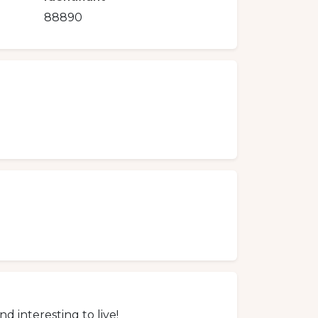
88890
d interesting to live!