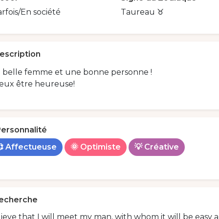
rfois/En société
Taureau ♉️
escription
 belle femme et une bonne personne !
veux être heureuse!
ersonnalité
 Affectueuse
🌞 Optimiste
💡 Créative
echerche
lieve that I will meet my man, with whom it will be easy an