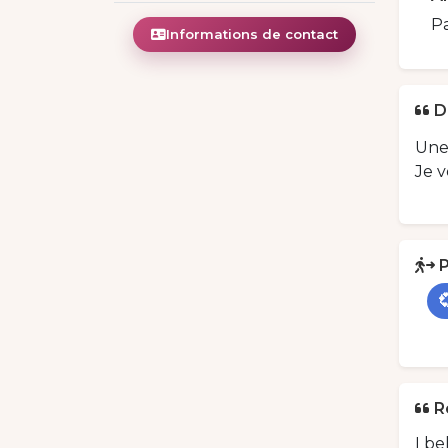
Pa
Informations de contact
D
Une
Je 
P

R
I be