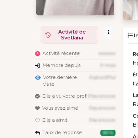
Activité de
I
Svetlana
Activité récente
xxxxxxx
R
H
Membre depuis
X mois
É
Votre dernière
Aujourd'hui
L
visite
La
Elle a vu votre profil
Pas encore
Ru
Vous avez aimé
Pas encore
C
Elle a aimé
Pas encore
B
Taux de réponse
80 %
A