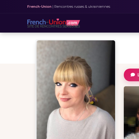
French-Union
| Rencontres russes & ukrainiennes