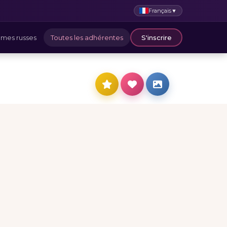
Français
▼
mes russes
Toutes les adhérentes
S'inscrire