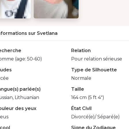
nformations sur Svetlana
echerche
Relation
omme (age: 50-60)
Pour relation sérieuse
tudes
Type de Silhouette
ycée
Normale
ngue(s) parlée(s)
Taille
ssian, Lithuanian
164 cm (5 ft 4")
ouleur des yeux
État Civil
leus
Divorcé(e)/ Séparé(e)
lcool
Signe du Zodiaque