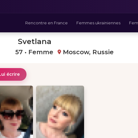
Rencontre en France
Femmes ukrainiennes
Fem
Svetlana
57 • Femme
Moscow, Russie
Lui écrire