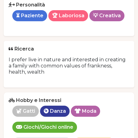
Personalità
⏳ Paziente
🏆 Laboriosa
💡 Creativa
Ricerca
I prefer live in nature and interested in creating
a family with common values of frankness,
health, wealth
Hobby e Interessi
Gatti
Danza
Moda
Giochi/Giochi online