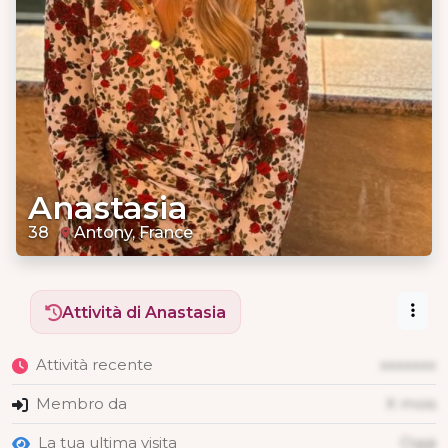
Anastasia
38
Antony, France
Attività di Anastasia
Attività recente
xxxxxxx
Membro da
X mois
La tua ultima visita
Oggi