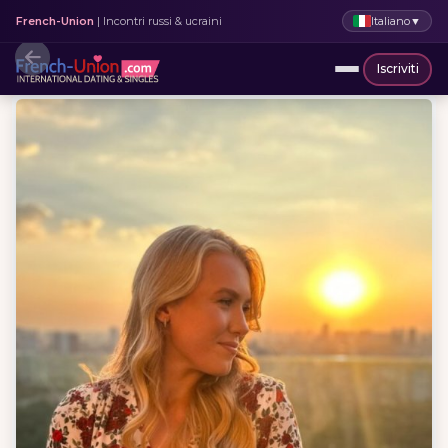
Italiano
▼
French-Union
| Incontri russi & ucraini
Iscriviti