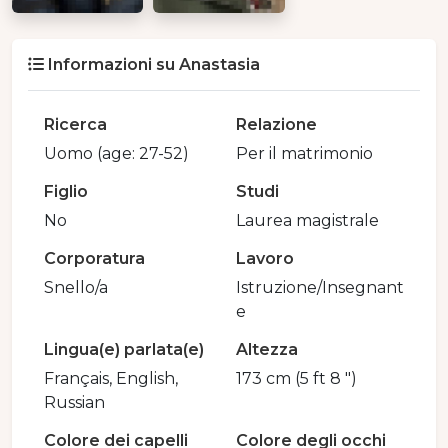
Informazioni su Anastasia
Ricerca
Relazione
Uomo (age: 27-52)
Per il matrimonio
Figlio
Studi
No
Laurea magistrale
Corporatura
Lavoro
Snello/a
Istruzione/Insegnant
e
Lingua(e) parlata(e)
Altezza
Français, English,
173 cm (5 ft 8 ")
Russian
Colore dei capelli
Colore degli occhi