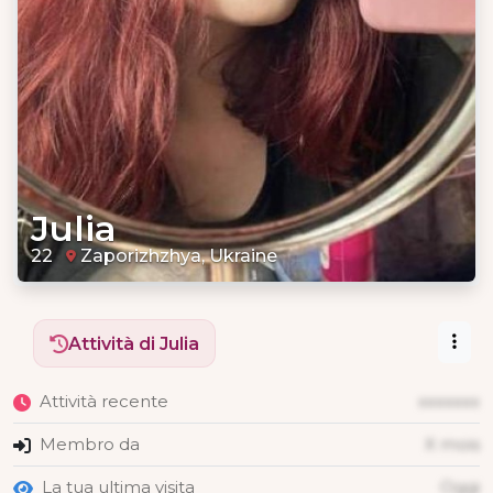
Julia
22
Zaporizhzhya, Ukraine
Attività di Julia
Attività recente
xxxxxxx
Membro da
X mois
La tua ultima visita
Oggi