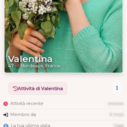
Valentina
47
Bordeaux, France
Attività di Valentina
Attività recente
xxxxxxx
Membro da
X mois
La tua ultima visita
Oggi