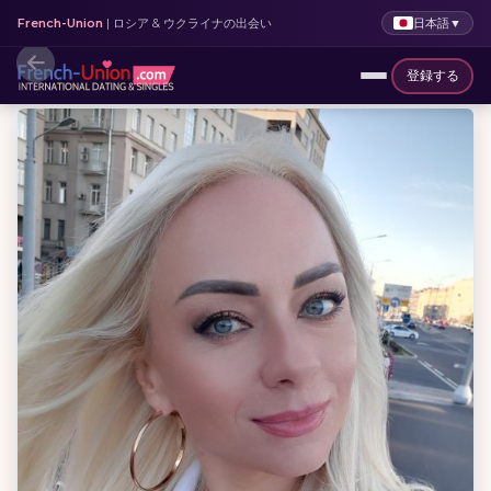
日本語
▼
French-Union
| ロシア & ウクライナの出会い
登録する