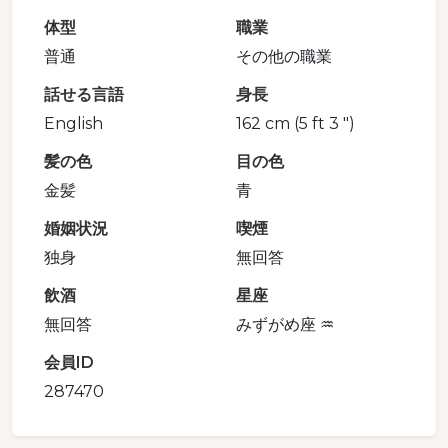
体型
職業
普通
その他の職業
話せる言語
身長
English
162 cm (5 ft 3 ")
髪の色
目の色
金髪
青
婚姻状況
喫煙
独身
無回答
飲酒
星座
無回答
みずがめ座 ♒️
会員ID
287470