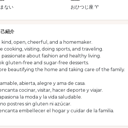
まない
おひつじ座 ♈
自己紹介
m kind, open, cheerful, and a homemaker.
ve cooking, visiting, doing sports, and traveling.
 passionate about fashion and healthy living.
ok gluten-free and sugar-free desserts.
ore beautifying the home and taking care of the family.
amable, abierta, alegre y ama de casa.
ncanta cocinar, visitar, hacer deporte y viajar.
pasiona la moda y la vida saludable.
no postres sin gluten ni azúcar.
ncanta embellecer el hogar y cuidar de la familia.