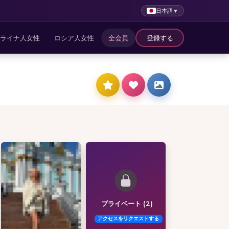
日本語
▼
ライナ人女性
ロシア人女性
全会員
登録する
プライベート (2)
アクセスをリクエストする