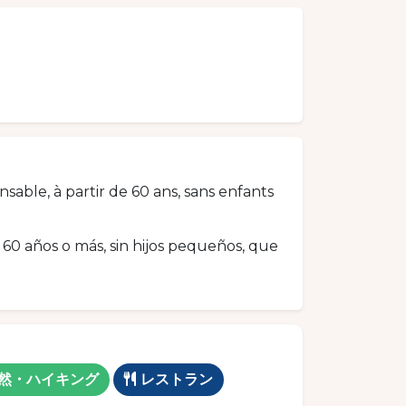
able, à partir de 60 ans, sans enfants
60 años o más, sin hijos pequeños, que
然・ハイキング
レストラン