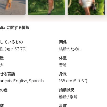
ulia に関する情報
しているもの
関係
性 (age: 57-70)
結婚のために
歴
体型
大
普通
せる言語
身長
ançais, English, Spanish
168 cm (5 ft 6 ")
の色
婚姻状況
離婚 / 別居
酒
星座