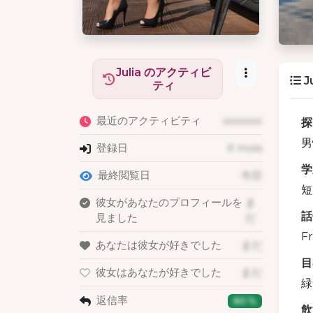
Julia のアクティビ
J
ティ
最近のアクティビティ
xxxxxxx
探
男
登録日
X mois
学
最終閲覧日
今日
短
彼女があなたのプロフィールを
ま
話
見ました
だ
Fr
あなたは彼女が好きでした
まだ
目
彼女はあなたが好きでした
まだ
緑
返信率
80 %
飲