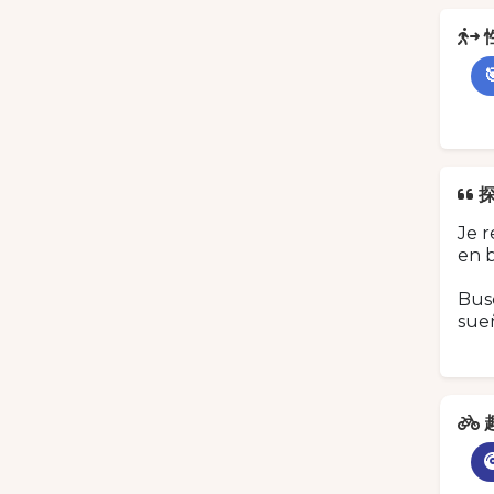
Je r
en b
Busc
sueñ