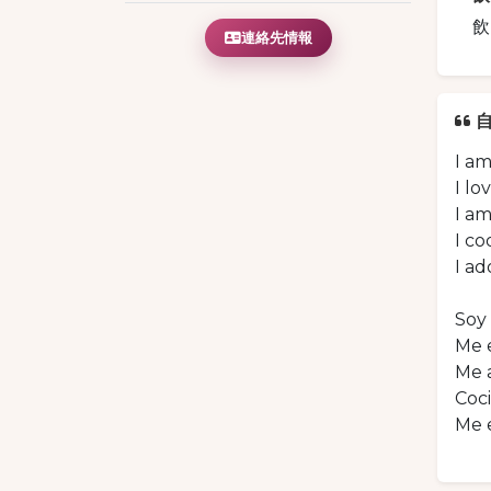
飲
連絡先情報
I a
I lo
I am
I co
I ad
Soy 
Me e
Me a
Coci
Me e