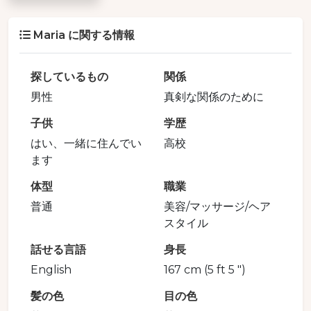
Maria に関する情報
探しているもの
関係
男性
真剣な関係のために
子供
学歴
はい、一緒に住んでい
高校
ます
体型
職業
普通
美容/マッサージ/ヘア
スタイル
話せる言語
身長
English
167 cm (5 ft 5 ")
髪の色
目の色