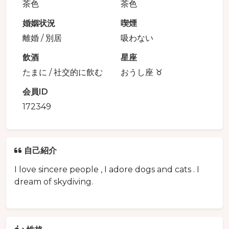
茶色
茶色
婚姻状況
喫煙
離婚 / 別居
吸わない
飲酒
星座
たまに / 社交的に飲む
おうし座 ♉️
会員ID
172349
自己紹介
I love sincere people , I adore dogs and cats . I
dream of skydiving.