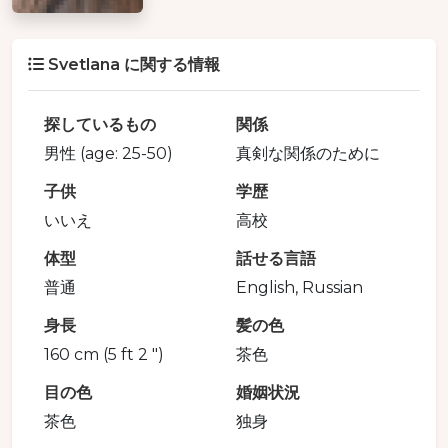
Svetlana に関する情報
探しているもの
関係
男性 (age: 25-50)
真剣な関係のために
子供
学歴
いいえ
高校
体型
話せる言語
普通
English, Russian
身長
髪の色
160 cm (5 ft 2 ")
茶色
目の色
婚姻状況
茶色
独身