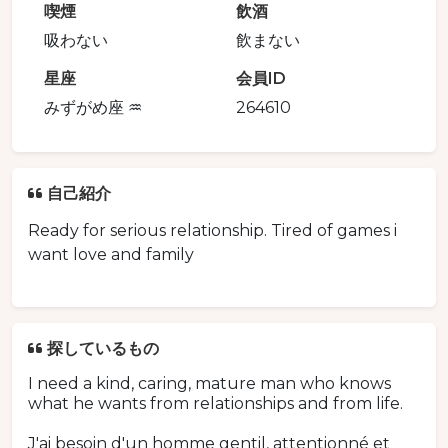
喫煙
飲酒
吸わない
飲まない
星座
会員ID
みずがめ座 ♒️
264610
自己紹介
Ready for serious relationship. Tired of games i
want love and family
探しているもの
I need a kind, caring, mature man who knows
what he wants from relationships and from life.
J'ai besoin d'un homme gentil, attentionné et