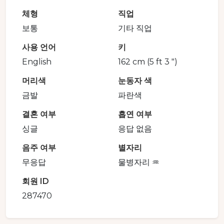
체형
직업
보통
기타 직업
사용 언어
키
English
162 cm (5 ft 3 ")
머리색
눈동자 색
금발
파란색
결혼 여부
흡연 여부
싱글
응답 없음
음주 여부
별자리
무응답
물병자리 ♒️
회원 ID
287470