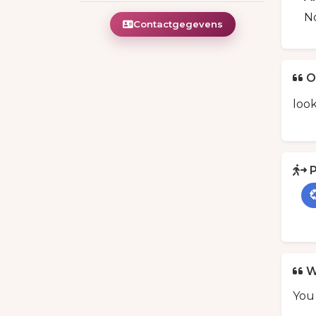
N
Contactgegevens
O
look
P

W
You 