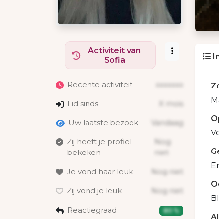
Activiteit van
I
Sofia
Recente activiteit
xxxxxxx
Z
Ma
Lid sinds
X mois
O
Uw laatste bezoek
Vandaag
V
Zij heeft je profiel
Nog
G
bekeken
niet
En
Je vond haar leuk
Nog niet
O
Zij vond je leuk
Nog niet
B
Reactiegraad
80 %
A