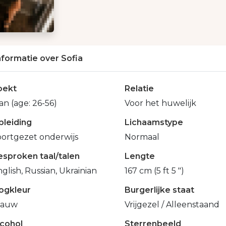
nformatie over Sofia
oekt
Relatie
n (age: 26-56)
Voor het huwelijk
pleiding
Lichaamstype
oortgezet onderwijs
Normaal
esproken taal/talen
Lengte
glish, Russian, Ukrainian
167 cm (5 ft 5 ")
ogkleur
Burgerlijke staat
lauw
Vrijgezel / Alleenstaand
lcohol
Sterrenbeeld