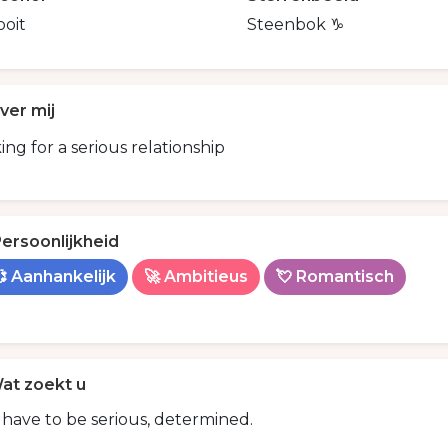
ooit
Steenbok ♑️
ver mij
ing for a serious relationship
ersoonlijkheid
 Aanhankelijk
🚀 Ambitieus
💘 Romantisch
at zoekt u
have to be serious, determined.