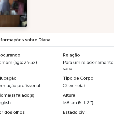
nformações sobre Diana
rocurando
Relação
omem (age: 24-32)
Para um relacionamento
sério
ducação
Tipo de Corpo
rmação profissional
Cheinho(a)
ioma(s) falado(s)
Altura
glish
158 cm (5 ft 2 ")
or dos olhos
Estado civil