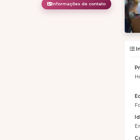
Informações de contato
I
P
H
E
Fo
Id
En
C