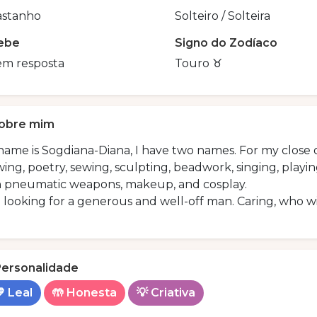
astanho
Solteiro / Solteira
ebe
Signo do Zodíaco
em resposta
Touro ♉️
obre mim
ame is Sogdiana-Diana, I have two names. For my close 
ing, poetry, sewing, sculpting, beadwork, singing, playi
h pneumatic weapons, makeup, and cosplay.
 looking for a generous and well-off man. Caring, who wi
Personalidade
 Leal
🤲 Honesta
💡 Criativa