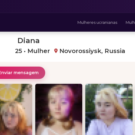
Mulheres ucranianas
Mulh
Diana
25 • Mulher
Novorossiysk, Russia
Enviar mensagem