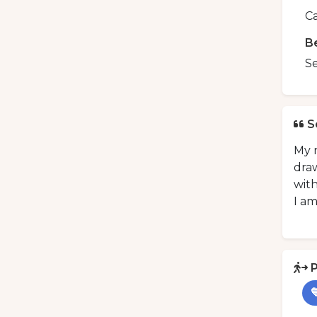
C
B
S
S
My n
draw
wit
I am
