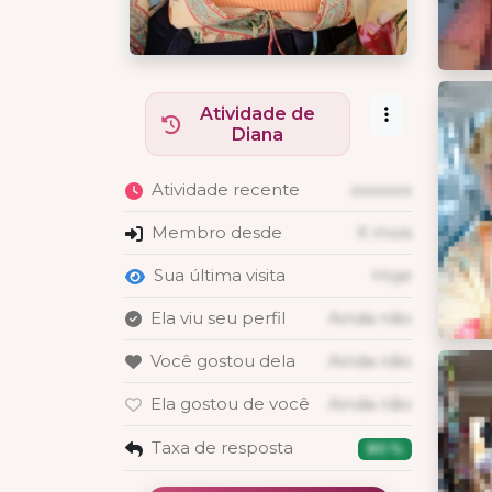
Atividade de
Diana
Atividade recente
xxxxxxx
Membro desde
X mois
Sua última visita
Hoje
Ela viu seu perfil
Ainda não
Você gostou dela
Ainda não
Ela gostou de você
Ainda não
Taxa de resposta
80 %