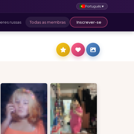
Português
▼
eres russas
Todas as membras
Inscrever-se