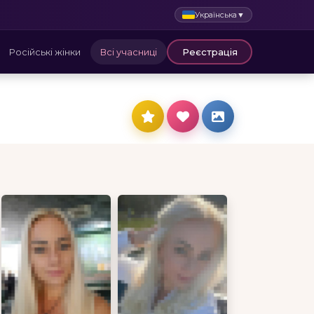
Українська
▼
Російські жінки
Всі учасниці
Реєстрація