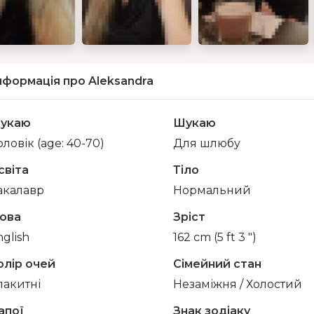
нформація про Aleksandra
укаю
Шукаю
ловік (age: 40-70)
Для шлюбу
світа
Тіло
акалавр
Нормальний
ова
Зріст
glish
162 cm (5 ft 3 ")
олір очей
Сімейний стан
лакитні
Незаміжня / Холостий
апої
Знак зодіаку