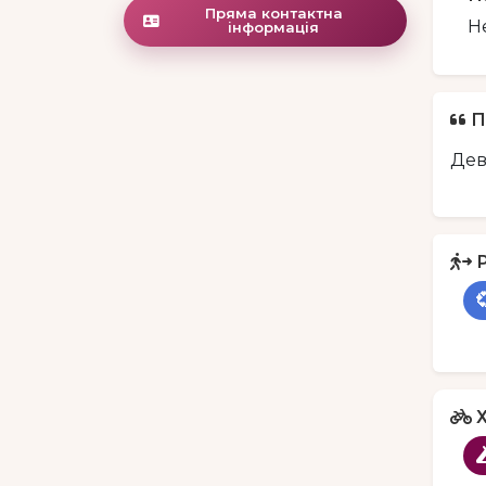
Пряма контактна
Н
інформація
П
Дев

Х