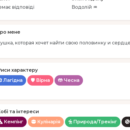
емає відповіді
Водолій ♒️
ро мене
ушка, которая хочет найти свою половинку и сердц
Риси характеру
 Лагідна
🛡️ Вірна
🤲 Чесна
обі та інтереси
Кемпінг
Кулінарія
Природа/Трекінг