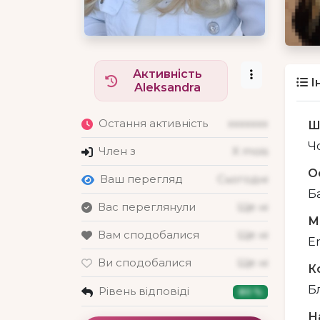
Активність
І
Aleksandra
Остання активність
xxxxxxx
Ш
Чо
Член з
X mois
О
Ваш перегляд
Сьогодні
Б
Вас переглянули
Ще ні
М
Вам сподобалися
Ще ні
En
Ви сподобалися
Ще ні
К
Б
Рівень відповіді
80 %
Н