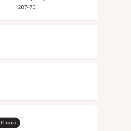
287470
е
Спорт