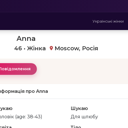
Українські жінки
Anna
46 • Жінка
Moscow, Росія
Повідомлення
нформація про Anna
укаю
Шукаю
ловік (age: 38-43)
Для шлюбу
світа
Тіло