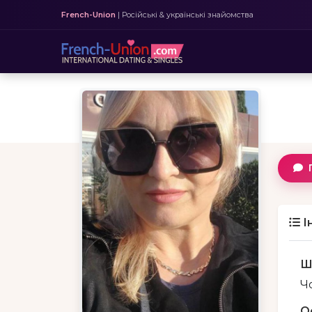
French-Union
| Російські & українські знайомства
І
Ш
Чо
О