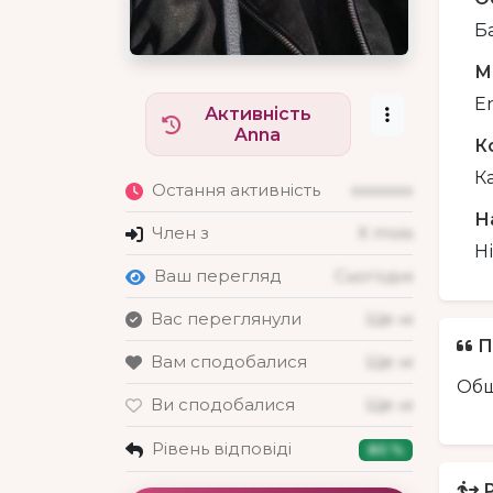
Б
М
En
Активність
Anna
К
К
Остання активність
xxxxxxx
Н
Член з
X mois
Н
Ваш перегляд
Сьогодні
Вас переглянули
Ще ні
П
Вам сподобалися
Ще ні
Об
Ви сподобалися
Ще ні
Рівень відповіді
80 %