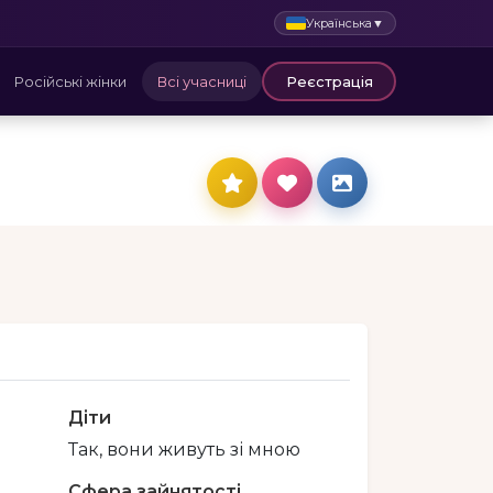
Українська
▼
Російські жінки
Всі учасниці
Реєстрація
Діти
Так, вони живуть зі мною
Сфера зайнятості