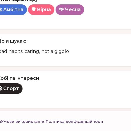
 Амбітна
🛡️ Вірна
🤲 Чесна
о я шукаю
ad habits, caring, not a gigolo
обі та інтереси
Спорт
и
Умови використання
Політика конфіденційності