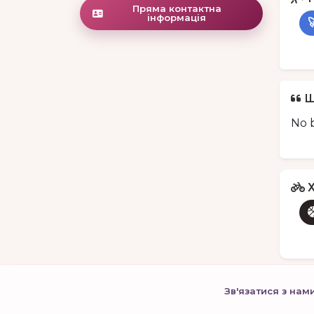
Пряма контактна
інформація

Щ
No b
Х
Зв'язатися з нам