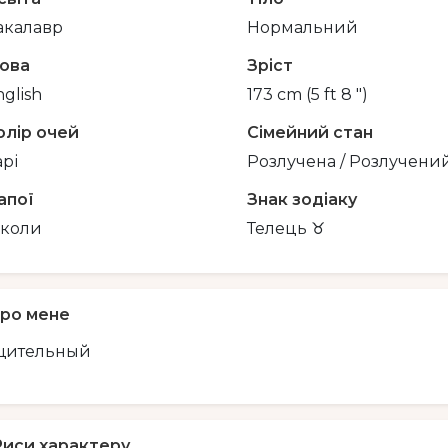
акалавр
Нормальний
ова
Зріст
glish
173 cm (5 ft 8 ")
олір очей
Сімейний стан
арі
Розлучена / Розлучени
апої
Знак зодіаку
іколи
Телець ♉️
ро мене
щительный
Риси характеру