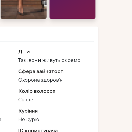
Діти
Так, вони живуть окремо
Сфера зайнятості
Охорона здоров'я
Колір волосся
Світле
Куріння
й
Не курю
ID користувача