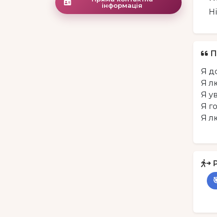
інформація
Н
П
Я д
Я л
Я у
Я г
Я л