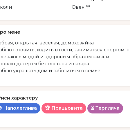
іколи
Овен ♈
ро мене
обрая, открытая, веселая, домохозяйка.
юблю готовить, ходить в гости, заниматься спортом, 
влекаюсь модой и здоровым образом жизни.
отовлю десерты без глютена и сахара.
юблю украшать дом и заботиться о семье.
Риси характеру
🎯 Наполеглива
🏆 Працьовита
⏳ Терпляча