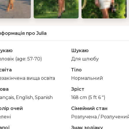
нформація про Julia
укаю
Шукаю
ловік (age: 57-70)
Для шлюбу
світа
Тіло
езакінчена вища освіта
Нормальний
ова
Зріст
ançais, English, Spanish
168 cm (5 ft 6 ")
олір очей
Сімейний стан
елені
Розлучена / Розлучени
апої
Знак зодіаку