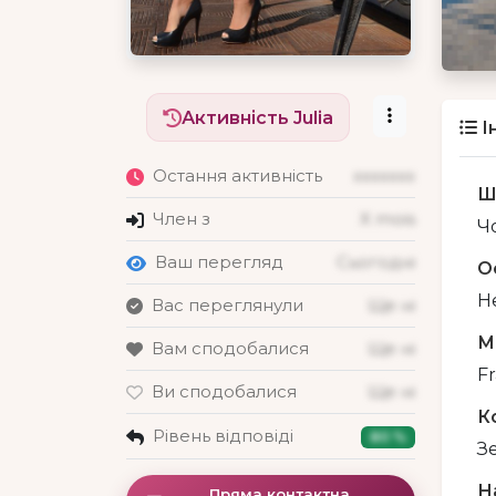
Активність Julia
І
Остання активність
xxxxxxx
Ш
Член з
X mois
Чо
Ваш перегляд
Сьогодні
О
Н
Вас переглянули
Ще ні
М
Вам сподобалися
Ще ні
Fr
Ви сподобалися
Ще ні
К
Рівень відповіді
80 %
З
Н
Пряма контактна