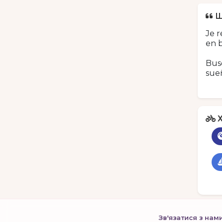
Щ
Je r
en b
Busc
sueñ
Х
Зв'язатися з нам