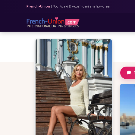
French-Union
| Російські & українські знайомства