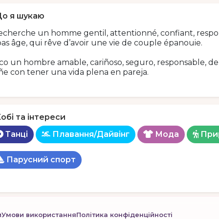
о я шукаю
echerche un homme gentil, attentionné, confiant, respons
as âge, qui rêve d’avoir une vie de couple épanouie.
o un hombre amable, cariñoso, seguro, responsable, de 
e con tener una vida plena en pareja.
обі та інтереси
Танці
Плавання/Дайвінг
Мода
При
Парусний спорт
и
Умови використання
Політика конфіденційності