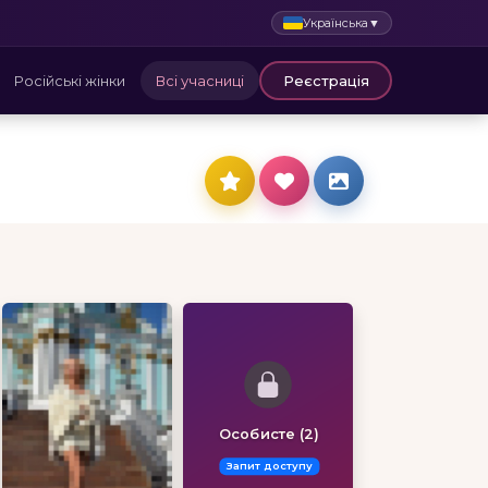
Українська
▼
Російські жінки
Всі учасниці
Реєстрація
Особисте (2)
Запит доступу