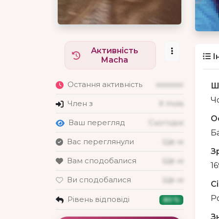
Активність
І
Macha
Остання активність
xxxxxxx
Ш
Чо
Член з
X mois
О
Ваш перегляд
Сьогодні
Б
Вас переглянули
Ще ні
З
Вам сподобалися
Ще ні
16
Ви сподобалися
Ще ні
С
Р
Рівень відповіді
80 %
З