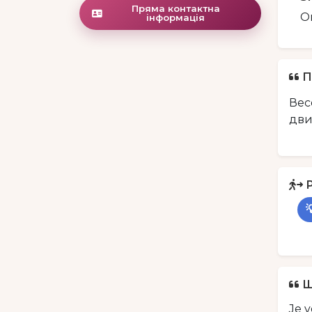
Пряма контактна
О
інформація
П
Вес
дви
Щ
Je 