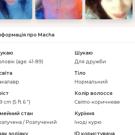
нформація про Macha
укаю
Шукаю
ловік (age: 41-89)
Для дружби
світа
Тіло
акалавр
Нормальний
ріст
Колір волосся
9 cm (5 ft 6 ")
Світло-коричневе
імейний стан
Куріння
озлучена / Розлучений
Іноді курю
нак зодіаку
ID користувача