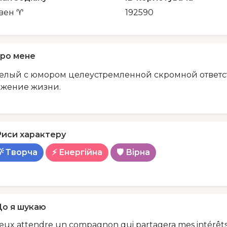
вен ♈
192590
ро мене
елый с юмором целеустремленной скромной ответст
жение жизни.
Риси характеру
💡 Творча
⚡ Енергійна
🛡️ Вірна
о я шукаю
veux attendre un compagnon qui partagera mes intérêts 