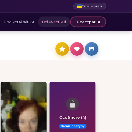
Українська
▼
Російські жінки
Всі учасниці
Реєстрація
Особисте (4)
Запит доступу