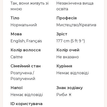
Так, вони живуть зі
Незакінчена вища
мною
освіта
Тіло
Професія
Нормальний
Мистецтво/Креатив
Мова
Зріст
English, Français
177 cm (5 ft 9 ")
Колір волосся
Колір очей
Світле
Не вказано
Сімейний стан
Куріння
Розлучена /
Немає відповіді
Розлучений
Напої
Знак зодіаку
Немає відповіді
Риби ♓️
ID користувача