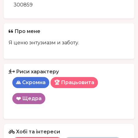
300859
Про мене
Я ценю энтузиазм и заботу.
Риси характеру
🙏 Скромна
🏆 Працьовита
❤️ Щедра
Хобі та інтереси