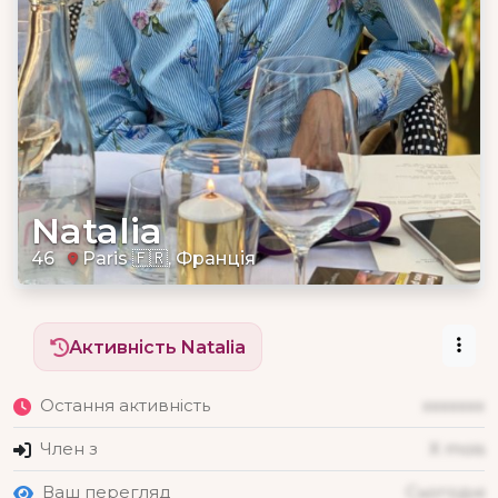
Natalia
46
Paris 🇫🇷, Франція
Активність Natalia
Остання активність
xxxxxxx
Член з
X mois
Ваш перегляд
Сьогодні