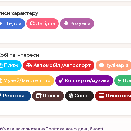
Риси характеру
❤️ Щедра
💞 Лагідна
🧠 Розумна
обі та інтереси
Пляж
Автомобілі/Автоспорт
Кулінарія
Музей/Мистецтво
Концерти/музика
Пр
Ресторан
Шопінг
Спорт
Дивитися
и
Умови використання
Політика конфіденційності