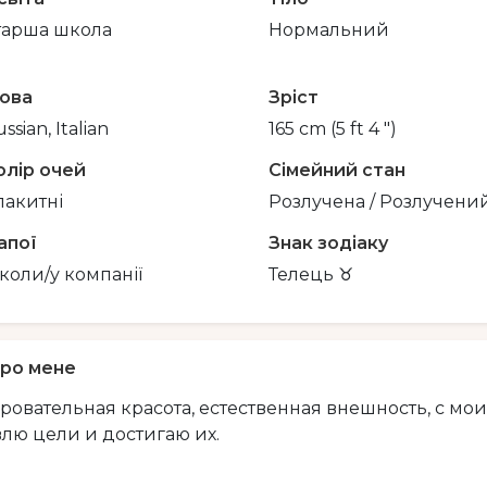
тарша школа
Нормальний
ова
Зріст
ssian, Italian
165 cm (5 ft 4 ")
олір очей
Сімейний стан
лакитні
Розлучена / Розлучени
апої
Знак зодіаку
нколи/у компанії
Телець ♉️
ро мене
ровательная красота, естественная внешность, с м
влю цели и достигаю их.