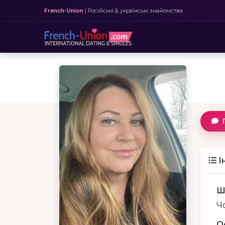
French-Union
| Російські & українські знайомства
І
Ш
Чо
О