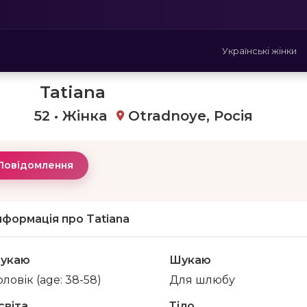
Українські жінки
Tatiana
52 • Жінка
Otradnoye, Росія
Повідомлення
нформація про Tatiana
укаю
Шукаю
ловік (age: 38-58)
Для шлюбу
світа
Тіло