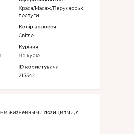
Краса/Масаж/Перукарські
послуги
Колір волосся
Світле
Куріння
й
Не курю
ID користувача
213542
оими жизненными позициями, я