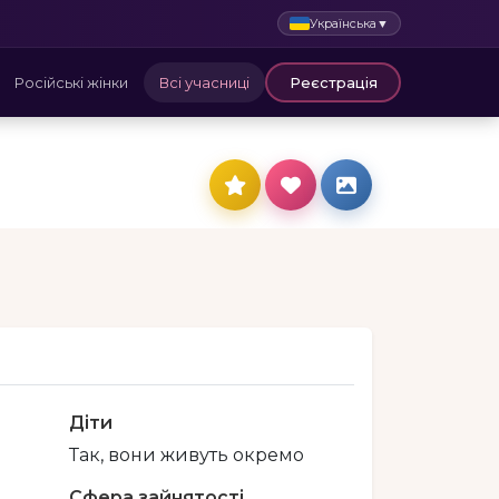
Українська
▼
Російські жінки
Всі учасниці
Реєстрація
Діти
Так, вони живуть окремо
Сфера зайнятості