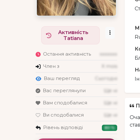
С
М
Активність
Ru
Tatiana
К
Остання активність
xxxxxxx
Б
Член з
X mois
Н
Ваш перегляд
Сьогодні
І
Вас переглянули
Ще ні
Вам сподобалися
Ще ні
П
Ви сподобалися
Ще ні
Оча
ста
Рівень відповіді
80 %