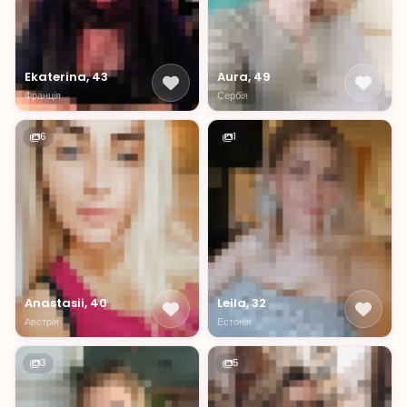
Ekaterina, 43
Aura, 49
Франція
Сербія
6
1
Anastasii, 40
Leila, 32
Австрія
Естонія
3
5