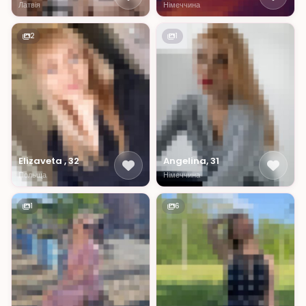
Латвія
Німеччина
2
1
Elizaveta , 32
Angelina, 31
Польща
Німеччина
1
6