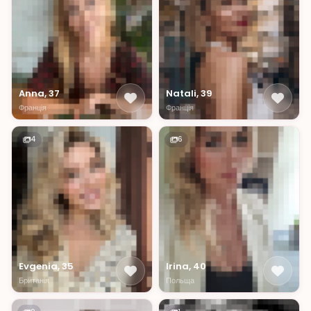
Anna, 37
Natali, 39
Франція
Франція
4
6
Evgenia, 35
Irina, 40
Британія
Польща