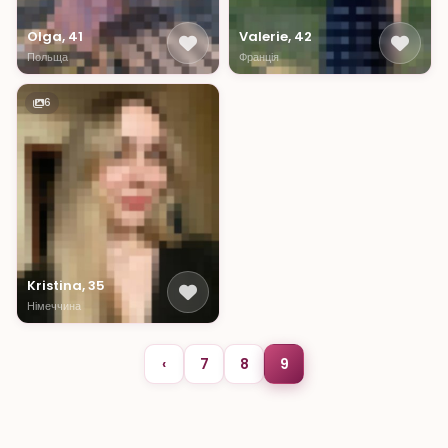
Olga, 41
Valerie, 42
Польща
Франція
6
Kristina, 35
Німеччина
‹
7
8
9