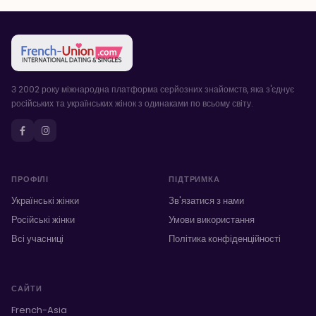
З 2002 року міжнародна платформа серйозних знайомств, яка з'єднує
російських та українських жінок з одинаками по всьому світу.
ПРОФІЛІ
ПІДТРИМКА
Українські жінки
Зв'язатися з нами
Російські жінки
Умови використання
Всі учасниці
Політика конфіденційності
САЙТИ
French-Asia