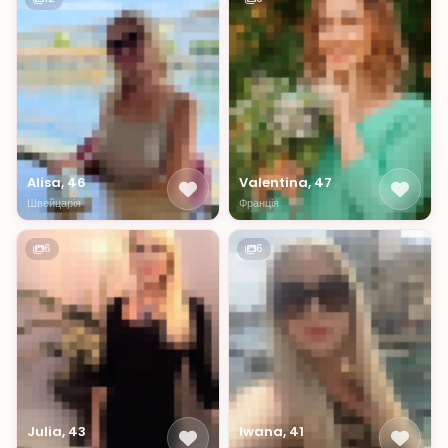
Alisa, 46
Valentina, 47
Швейцарія
Франція
6
6
Julia, 43
Iwana, 41