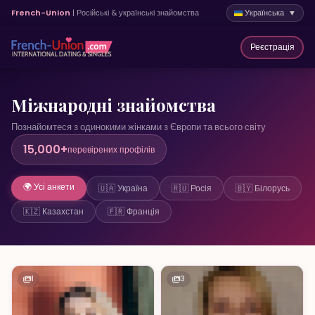
French-Union
| Російські & українські знайомства
Українська ▼
Реєстрація
Міжнародні знайомства
Познайомтеся з одинокими жінками з Європи та всього світу
15,000+
перевірених профілів
🌍 Усі анкети
🇺🇦 Україна
🇷🇺 Росія
🇧🇾 Білорусь
🇰🇿 Казахстан
🇫🇷 Франція
1
3