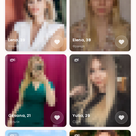
Lena, 39
Elena, 38
Іспанія
Франція
6
1
Oksana, 21
Yulia, 29
Бельгія
США
12
8