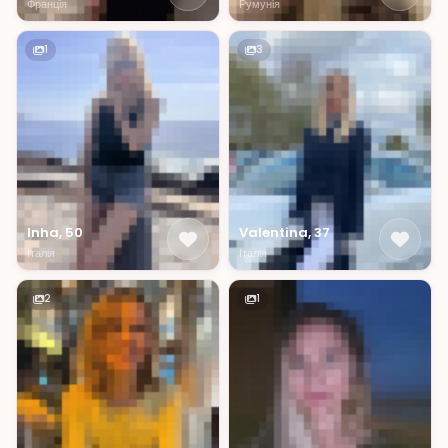
Франція
Румунія
1
3
Inha, 50
Valentina, 37
Італія
Італія
2
1