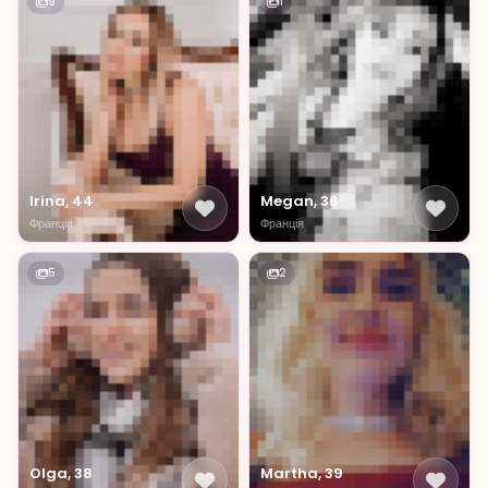
9
1
Irina, 44
Megan, 36
Франція
Франція
5
2
Olga, 38
Martha, 39