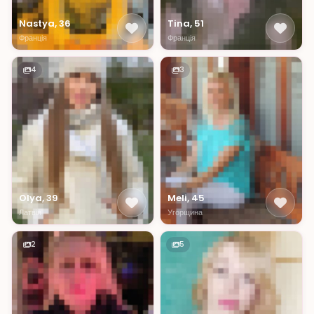
Nastya, 36
Tina, 51
Франція
Франція
4
3
Olya, 39
Meli, 45
Латвія
Угорщина
2
5