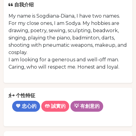
自我介绍
My name is Sogdiana-Diana, I have two names.
For my close ones, I am Sodya. My hobbies are
drawing, poetry, sewing, sculpting, beadwork,
singing, playing the piano, badminton, darts,
shooting with pneumatic weapons, makeup, and
cosplay.
I am looking for a generous and well-off man.
Caring, who will respect me. Honest and loyal.
个性特征
💙 忠心的
🤲 誠實的
💡 有創意的