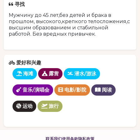
寻找
Мужчину до 45 лет,без детей и брака в
прошлом, высокого,крепкого телосложения,с
высшим образованием и стабильной
работой. Без вредных привычек.
爱好和兴趣
海滩
露营
潜水/游泳
音乐/演唱会
电影/影院
阅读
运动
旅行
联系我们
使用条款
隐私政策