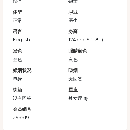
没有
硕士
体型
职业
正常
医生
语言
身高
English
174 cm (5 ft 8 ")
发色
眼睛颜色
金色
灰色
婚姻状况
吸烟
单身
无回答
饮酒
星座
没有回答
处女座 ♍️
会员编号
299919