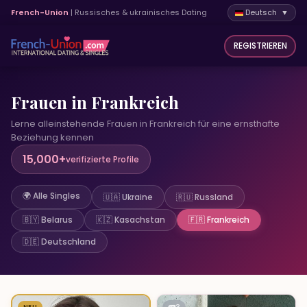
French-Union
| Russisches & ukrainisches Dating
Deutsch ▼
REGISTRIEREN
Frauen in Frankreich
Lerne alleinstehende Frauen in Frankreich für eine ernsthafte
Beziehung kennen
15,000+
verifizierte Profile
🌍 Alle Singles
🇺🇦 Ukraine
🇷🇺 Russland
🇧🇾 Belarus
🇰🇿 Kasachstan
🇫🇷 Frankreich
🇩🇪 Deutschland
NEU