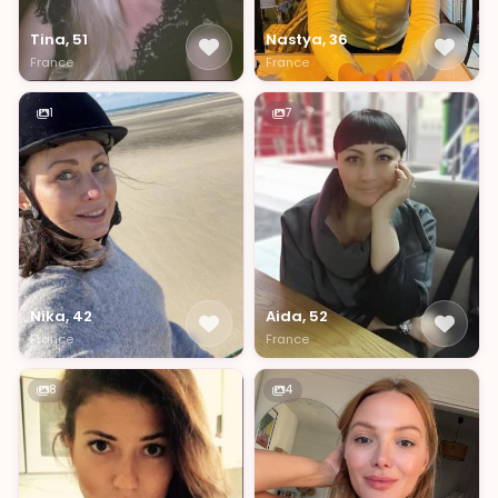
Tina, 51
Nastya, 36
France
France
1
7
Nika, 42
Aida, 52
France
France
8
4