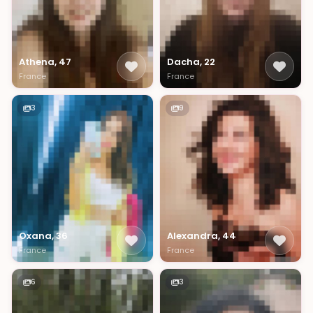
Athena, 47
Dacha, 22
France
France
3
9
Oxana, 36
Alexandra, 44
France
France
6
3