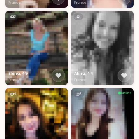
France
France
3
1
Elena, 49
Alina, 44
France
France
Online
4
3