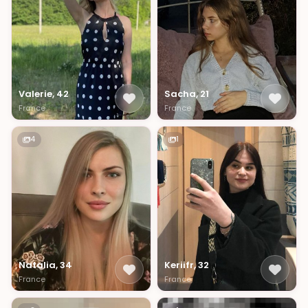
Valerie, 42
Sacha, 21
France
France
4
1
Natalia, 34
Keriifr, 32
France
France