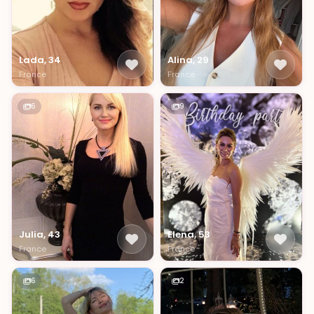
Lada, 34
Alina, 29
France
France
6
9
Julia, 43
Elena, 53
France
France
6
2