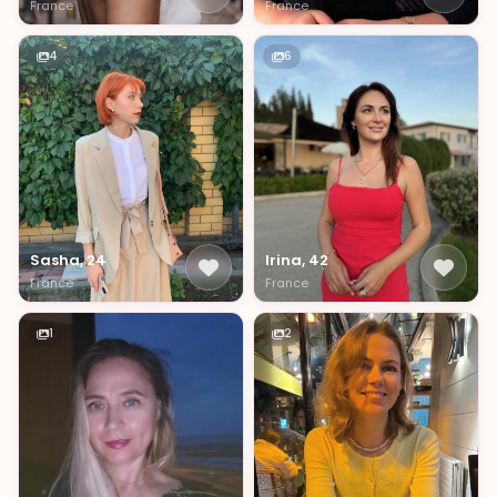
France
France
4
6
Sasha, 24
Irina, 42
France
France
1
2