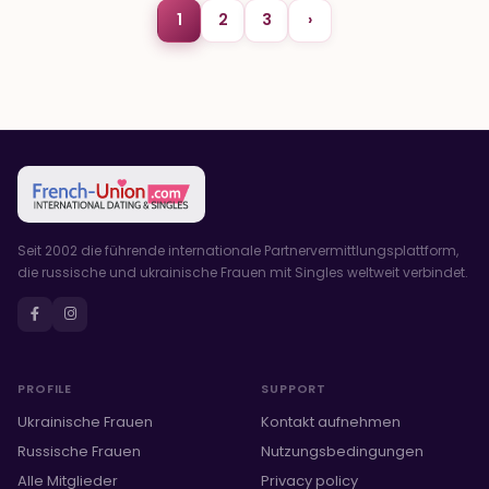
1
2
3
›
Seit 2002 die führende internationale Partnervermittlungsplattform,
die russische und ukrainische Frauen mit Singles weltweit verbindet.
PROFILE
SUPPORT
Ukrainische Frauen
Kontakt aufnehmen
Russische Frauen
Nutzungsbedingungen
Alle Mitglieder
Privacy policy