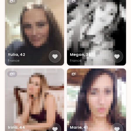
3
1
Yulia, 42
Megan, 36
France
France
9
1
Irina, 44
Marie, 41