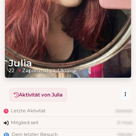
Julia
22
Zaporizhzhya, Ukraine
Aktivität von Julia
Letzte Aktivität
xxxxxxx
Mitglied seit
X mois
Dein letzter Besuch
Heute