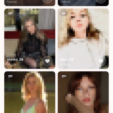
France
France
6
1
Vlada, 26
Elya, 39
France
France
6
4