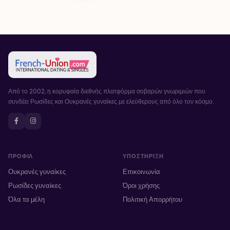
Από το 2002, η κορυφαία διεθνής πλατφόρμα σοβαρών γνωριμιών που
συνδέει Ρωσίδες και Ουκρανές γυναίκες με ελεύθερους από όλο τον κόσμο.
ΠΡΟΦΊΛ
ΥΠΟΣΤΉΡΙΞΗ
Ουκρανές γυναίκες
Επικοινωνία
Ρωσίδες γυναίκες
Όροι χρήσης
Όλα τα μέλη
Πολιτική Απορρήτου