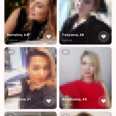
Nataliia, 44
Tatyana, 38
France
France
3
9
Catherine, 37
Anastasia, 45
France
France