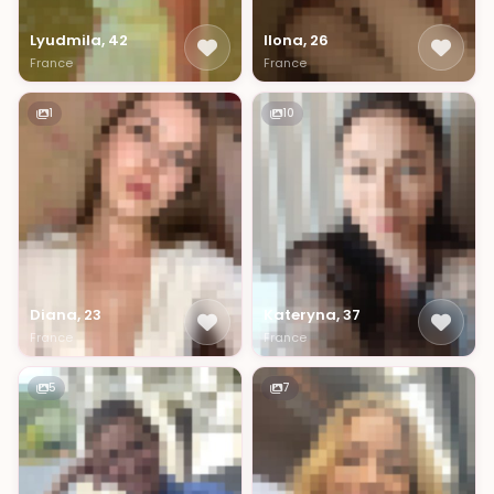
Lyudmila, 42
Ilona, 26
France
France
1
10
Diana, 23
Kateryna, 37
France
France
5
7