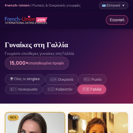
French-Union
| Ρωσικές & Ουκρανικές γνωριμίες
Ελληνικά ▼
Εγγραφή
Γυναίκες στη Γαλλία
Γνωρίστε ελεύθερες γυναίκες στη Γαλλία
15,000+
επαληθευμένα προφίλ
🌍 Όλες οι singles
🇺🇦 Ουκρανία
🇷🇺 Ρωσία
🇧🇾 Λευκορωσία
🇰🇿 Καζακστάν
🇫🇷 Γαλλία
8
ΝΈΑ
1