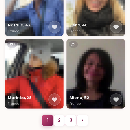
Natalia, 47
Elena, 40
France
France
3
1
Marinka, 28
Aliona, 52
France
France
1
2
3
›