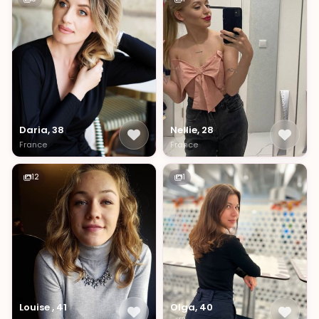
Daria, 38
Nellie, 28
France
France
12
1
Louise , 41
Olga, 40