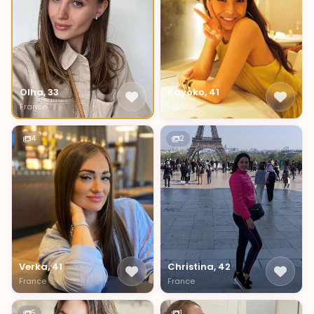
Olha, 33
Kayoko, 41
France
France
4
2
Verka, 41
Christina, 42
France
France
5
1