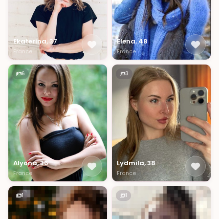
Ekaterina, 37
Elena, 48
France
France
6
3
Alyona, 36
Lydmila, 38
France
France
1
1