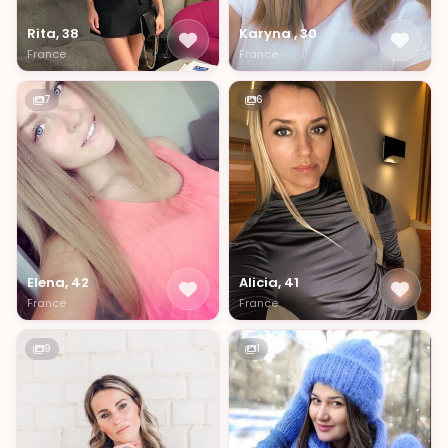
Rita, 38
Karyna , 30
France
France
7
6
Elena, 42
Alicia, 41
France
France
9
1