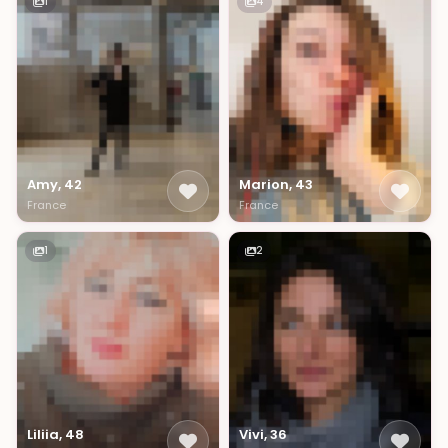
1
4
Amy, 42
Marion, 43
France
France
1
2
Liliia, 48
Vivi, 36