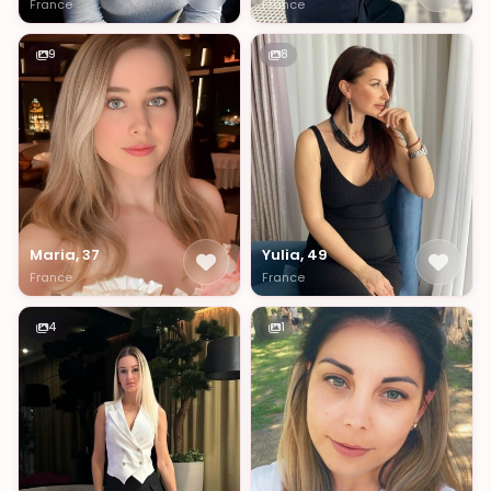
France
France
9
8
Maria, 37
Yulia, 49
France
France
4
1