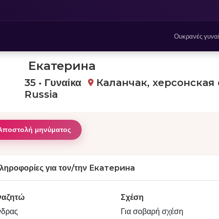
Ουκρανές γυνα
Екатерина
35 • Γυναίκα
Каланчак, херсонская 
Russia
Αποστολή μηνύματος
ληροφορίες για τον/την Екатерина
ναζητώ
Σχέση
νδρας
Για σοβαρή σχέση