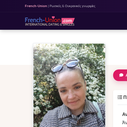
French-Union
| Ρωσικές & Ουκρανικές γνωριμίες
Π
Α
Ά