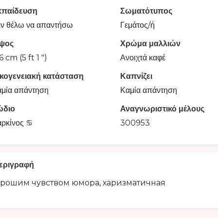
κπαίδευση
Σωματότυπος
ν θέλω να απαντήσω
Γεμάτος/ή
ψος
Χρώμα μαλλιών
6 cm (5 ft 1 ")
Ανοιχτά καφέ
ικογενειακή κατάσταση
Καπνίζει
μία απάντηση
Καμία απάντηση
ώδιο
Αναγνωριστικό μέλους
ρκίνος ♋️
300953
εριγραφή
орошим чувством юмора, харизматичная