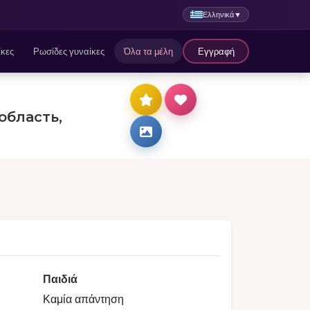
Ελληνικά
▼
ίκες
Ρωσίδες γυναίκες
Όλα τα μέλη
Εγγραφή
область,
Παιδιά
Καμία απάντηση