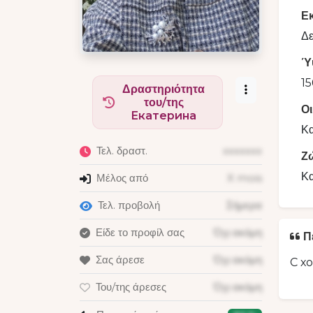
Ε
Δε
Ύ
15
Δραστηριότητα
του/της
Ο
Екатерина
Κα
Τελ. δραστ.
xxxxxxx
Ζ
Κα
Μέλος από
X mois
Τελ. προβολή
Σήμερα
Είδε το προφίλ σας
Όχι ακόμη
Π
Σας άρεσε
Όχι ακόμη
С х
Του/της άρεσες
Όχι ακόμη